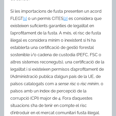
Si les importacions de fusta presenten un acord
FLEGT
[1]
o un permís CITES
[2]
es considera que
existeixen suficients garanties de legalitat en
l’aprofitament de la fusta. A més, el risc de fusta
il·legal es considera mínim o inexistent si hi ha
establerta una certificació de gestió forestal
sostenible i/o cadena de custodia (PEFC, FSC o
altres sistemes reconeguts), una certificació de la
legalitat i si existeixen permisos d’aprofitament de
l’Administració publica d’algun país de la UE, de
països catalogats com a
sense risc
o
risc mínim
, o
països amb un índex de percepció de la
corrupció (CPI) major de 4. Fora d’aquestes
situacions s’ha de tenir en compte el risc
d’introduir en el mercat comunitari fusta il·legal.