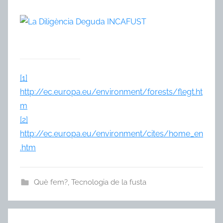
[1]
http://ec.europa.eu/environment/forests/flegt.ht
m
[2]
http://ec.europa.eu/environment/cites/home_en
.htm
Què fem?
,
Tecnologia de la fusta
Navegació