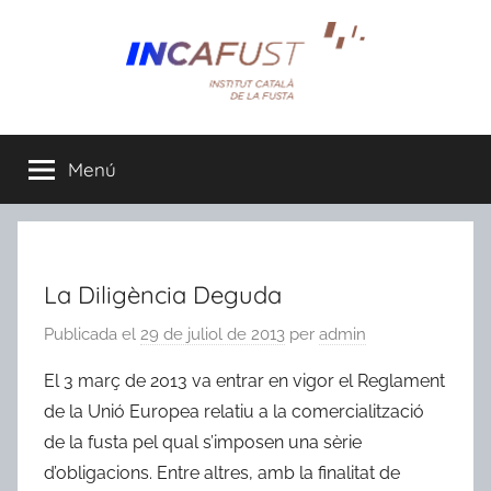
Vés
al
contingut
Menú
La Diligència Deguda
Publicada el
29 de juliol de 2013
per
admin
El 3 març de 2013 va entrar en vigor el Reglament
de la Unió Europea relatiu a la comercialització
de la fusta pel qual s’imposen una sèrie
d’obligacions. Entre altres, amb la finalitat de