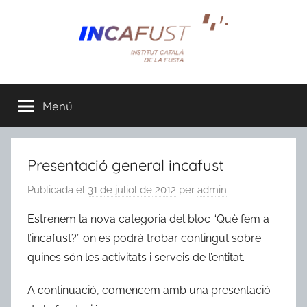
Vés
al
contingut
Menú
Presentació general incafust
Publicada el
31 de juliol de 2012
per
admin
Estrenem la nova categoria del bloc “Què fem a
l’incafust?” on es podrà trobar contingut sobre
quines són les activitats i serveis de l’entitat.
A continuació, comencem amb una presentació