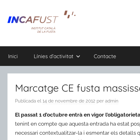
Vés
al
contingut
Inici
Línies d’activitat
Contacte
Marcatge CE fusta massissa
Publicada el
14 de novembre de 2012
per
admin
El passat 1 d’octubre entrà en vigor l’obligatorie
tenint en compte que aquesta entrada ha estat pos
necessari contextualitzar-la i esmentar els detalls q