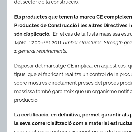
del sector de la construcció.
Els productes que tenen la marca CE compleixen le
Productes de Construcció i les altres Directives i
són d’aplicació.
En el cas de la fusta massissa estr
14081-1:2006+A1:2011.
Timber structures. Strength gra
1: general requirements.
Disposar del marcatge CE implica, en aquest cas, qu
tipus, que el fabricant realitza un control de la pro
sobre mostres directament preses del procés produc
massissa també garanteix que un organisme notificat 
producció.
La certificació, en definitiva, permet garantir als
la seva comercialització com a material estructur
seguretat passa pel coneixement precís de les propi