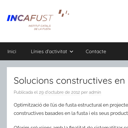
Vés
al
contingut
Inici
Línies d’activitat
Contacte
Solucions constructives en 
Publicada el
29 d'octubre de 2012
per
admin
Optimització de l’ús de fusta estructural en proje
constructives basades en la fusta i els seus product
Oferim solucions amb la finalitat de sistematitzar c