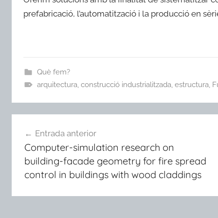
prefabricació, l’automatització i la producció en sèri
Què fem?
arquitectura
,
construcció industrialitzada
,
estructura
,
F
Navegació
Entrada anterior
d'entrades
Computer-simulation research on
building-facade geometry for fire spread
control in buildings with wood claddings