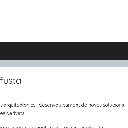
fusta
ctes arquitectònics i desenvolupament de noves solucions
es derivats.
omponents i elements constructius dirigits a la